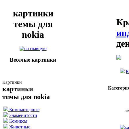
картинки
Кр
темы для
ин
nokia
де
Веселые картинки
К
Картинки
картинки
Категори
темы для nokia
Компьютерные
к
Знаменитости
Комиксы
Животные