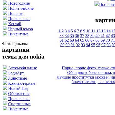
Новогодние
Поставит
Политические
Пошлые
Прикольные
картин
Хентай
Черный юмор
1
2
3
4
5
6
7
8
9
10
11
12
13
14
1
Пикантные
33
34
35
36
37
38
39
40
41
42
43
61
62
63
64
65
66
67
68
69
70
71
Фото приколы
89
90
91
92
93
94
95
96
97
98
9
картинки
темы для nokia
Порно, порно фото, только 
Автомобильные
Обои для рабочего стола, 
БодиАрт
Лучшие проститутки москвы, ин
Животные
Знаменитости, голые зна
Компьютерные
Новый Год
Объявления
Прикольные
Спортивные
Пикантные