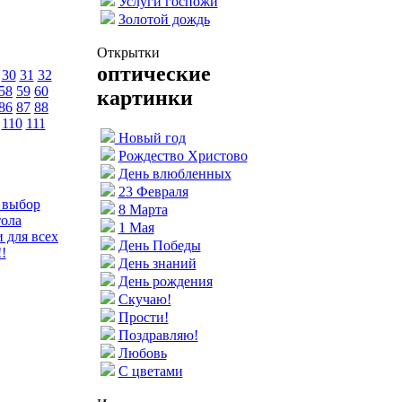
Услуги госпожи
Золотой дождь
Открытки
оптические
30
31
32
58
59
60
картинки
86
87
88
110
111
Новый год
Рождество Христово
День влюбленных
23 Февраля
 выбор
8 Марта
тола
1 Мая
 для всех
День Победы
!
День знаний
День рождения
Скучаю!
Прости!
Поздравляю!
Любовь
С цветами