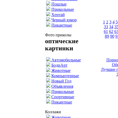
Пошлые
Прикольные
Хентай
Черный юмор
1
2
3
4
5
Пикантные
33
34
3
61
62
6
Фото приколы
89
90
9
оптические
картинки
Порно
Автомобильные
Обо
БодиАрт
Лучшие п
Животные
Компьютерные
Новый Год
Объявления
Прикольные
Спортивные
Пикантные
Коллажи
Животные