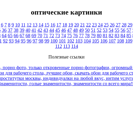
оптические картинки
6
7
8
9
10
11
12
13
14
15
16
17
18
19
20
21
22
23
24
25
26
27
28
29
5
36
37
38
39
40
41
42
43
44
45
46
47
48
49
50
51
52
53
54
55
56
57
3
64
65
66
67
68
69
70
71
72
73
74
75
76
77
78
79
80
81
82
83
84
85
1
92
93
94
95
96
97
98
99
100
101
102
103
104
105
106
107
108
109
112
113
114
Полезные ссылки
, порно фото, только откровенные порно фотографии, огромный
и для рабочего стола, лучшие обои, скачать обои для рабочего с
роститутки москвы, индивидуалки на любой вкус, интим услуги
Знаменитости, голые знаменитости, знаменитости со всего мира!!