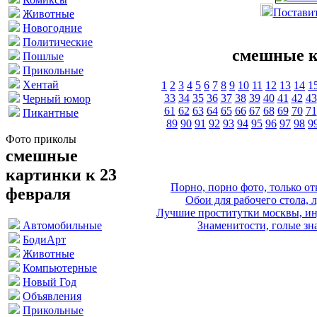
Поставит
Животные
Новогодние
Политические
смешные к
Пошлые
Прикольные
Хентай
1
2
3
4
5
6
7
8
9
10
11
12
13
14
1
33
34
35
36
37
38
39
40
41
42
43
Черный юмор
61
62
63
64
65
66
67
68
69
70
71
Пикантные
89
90
91
92
93
94
95
96
97
98
9
Фото приколы
смешные
картинки к 23
Порно, порно фото, только 
февраля
Обои для рабочего стола, 
Лучшие проститутки москвы, ин
Знаменитости, голые зна
Автомобильные
БодиАрт
Животные
Компьютерные
Новый Год
Объявления
Прикольные