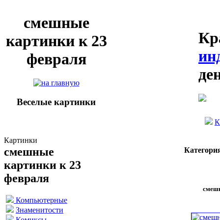
смешные
Кр
картинки к 23
ин
февраля
де
Веселые картинки
К
Картинки
смешные
Категори
картинки к 23
февраля
смешн
Компьютерные
Знаменитости
Комиксы