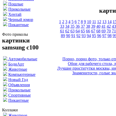
Пошлые
Прикольные
карти
Хентай
Черный юмор
1
2
3
4
5
6
7
8
9
10
11
12
13
14
1
Пикантные
33
34
35
36
37
38
39
40
41
42
43
61
62
63
64
65
66
67
68
69
70
71
Фото приколы
89
90
91
92
93
94
95
96
97
98
9
картинки
samsung c100
Порно, порно фото, только 
Автомобильные
Обои для рабочего стола, 
БодиАрт
Лучшие проститутки москвы, ин
Животные
Знаменитости, голые зна
Компьютерные
Новый Год
Объявления
Прикольные
Спортивные
Пикантные
Коллажи
Животные