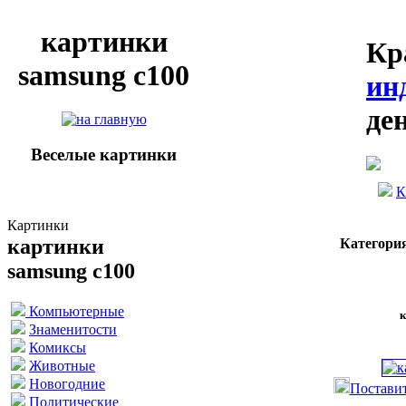
картинки
Кр
samsung c100
ин
де
Веселые картинки
К
Картинки
картинки
Категори
samsung c100
Компьютерные
к
Знаменитости
Комиксы
Животные
Новогодние
Поставит
Политические