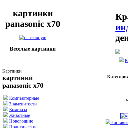
картинки
Кр
panasonic x70
ин
де
Веселые картинки
К
Картинки
картинки
Категори
panasonic x70
Компьютерные
к
Знаменитости
Комиксы
Животные
Новогодние
Поставит
Политические