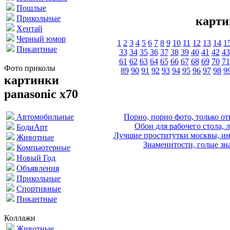
Пошлые
Прикольные
карти
Хентай
Черный юмор
1
2
3
4
5
6
7
8
9
10
11
12
13
14
1
Пикантные
33
34
35
36
37
38
39
40
41
42
43
61
62
63
64
65
66
67
68
69
70
71
Фото приколы
89
90
91
92
93
94
95
96
97
98
9
картинки
panasonic x70
Порно, порно фото, только 
Автомобильные
Обои для рабочего стола, 
БодиАрт
Лучшие проститутки москвы, ин
Животные
Знаменитости, голые зна
Компьютерные
Новый Год
Объявления
Прикольные
Спортивные
Пикантные
Коллажи
Животные