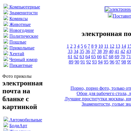
Компьютерные
Знаменитости
Поставит
Комиксы
Животные
Новогодние
электронная по
Политические
Пошлые
1
2
3
4
5
6
7
8
9
10
11
12
13
14
1
Прикольные
33
34
35
36
37
38
39
40
41
42
43
Хентай
61
62
63
64
65
66
67
68
69
70
71
Черный юмор
89
90
91
92
93
94
95
96
97
98
9
Пикантные
Фото приколы
электронная
Порно, порно фото, только 
почта на
Обои для рабочего стола, 
бланке с
Лучшие проститутки москвы, ин
Знаменитости, голые зна
картинкой
Автомобильные
БодиАрт