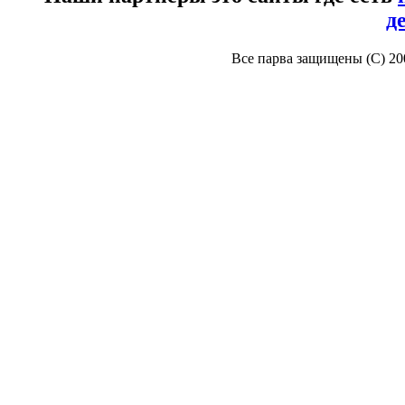
д
Все парва защищены (С) 2