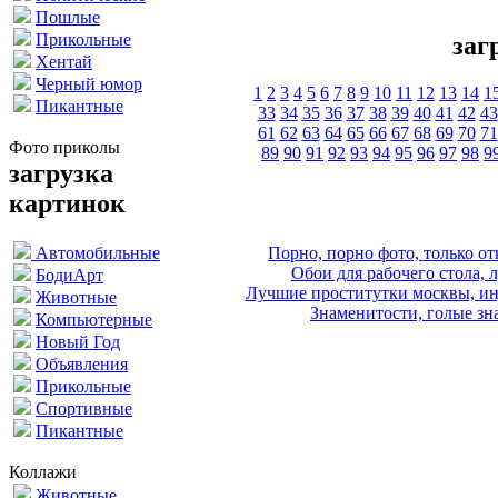
Пошлые
Прикольные
заг
Хентай
Черный юмор
1
2
3
4
5
6
7
8
9
10
11
12
13
14
1
Пикантные
33
34
35
36
37
38
39
40
41
42
43
61
62
63
64
65
66
67
68
69
70
71
Фото приколы
89
90
91
92
93
94
95
96
97
98
9
загрузка
картинок
Порно, порно фото, только 
Автомобильные
Обои для рабочего стола, 
БодиАрт
Лучшие проститутки москвы, ин
Животные
Знаменитости, голые зна
Компьютерные
Новый Год
Объявления
Прикольные
Спортивные
Пикантные
Коллажи
Животные