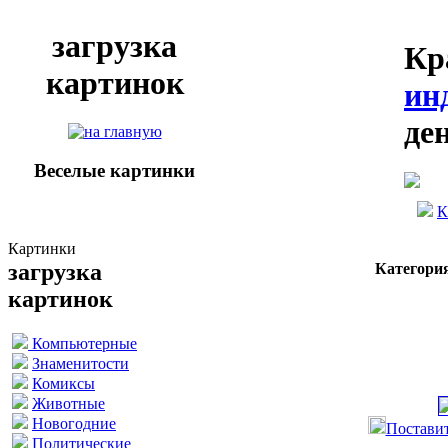
загрузка
Кр
картинок
ин
де
Веселые картинки
К
Картинки
загрузка
Категори
картинок
Компьютерные
Знаменитости
Комиксы
Животные
Новогодние
Поставит
Политические