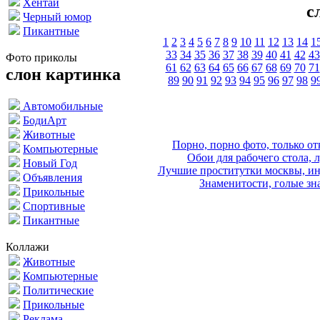
Хентай
с
Черный юмор
Пикантные
1
2
3
4
5
6
7
8
9
10
11
12
13
14
1
33
34
35
36
37
38
39
40
41
42
43
Фото приколы
61
62
63
64
65
66
67
68
69
70
71
слон картинка
89
90
91
92
93
94
95
96
97
98
9
Автомобильные
БодиАрт
Животные
Порно, порно фото, только 
Компьютерные
Обои для рабочего стола, 
Новый Год
Лучшие проститутки москвы, ин
Объявления
Знаменитости, голые зна
Прикольные
Спортивные
Пикантные
Коллажи
Животные
Компьютерные
Политические
Прикольные
Реклама