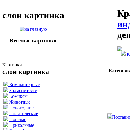
Кр
слон картинка
ин
де
Веселые картинки
К
Картинки
слон картинка
Категори
Компьютерные
Знаменитости
Комиксы
Животные
Новогодние
Политические
Поставит
Пошлые
Прикольные