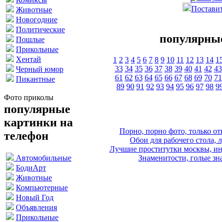
Поставит
Животные
Новогодние
Политические
популярные
Пошлые
Прикольные
Хентай
1
2
3
4
5
6
7
8
9
10
11
12
13
14
1
33
34
35
36
37
38
39
40
41
42
43
Черный юмор
61
62
63
64
65
66
67
68
69
70
71
Пикантные
89
90
91
92
93
94
95
96
97
98
9
Фото приколы
популярные
картинки на
Порно, порно фото, только 
телефон
Обои для рабочего стола, 
Лучшие проститутки москвы, ин
Знаменитости, голые зна
Автомобильные
БодиАрт
Животные
Компьютерные
Новый Год
Объявления
Прикольные