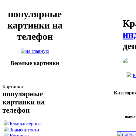
популярные
Кр
картинки на
ин
телефон
де
Веселые картинки
К
Картинки
популярные
Категори
картинки на
телефон
попул
Компьютерные
Знаменитости
Комиксы