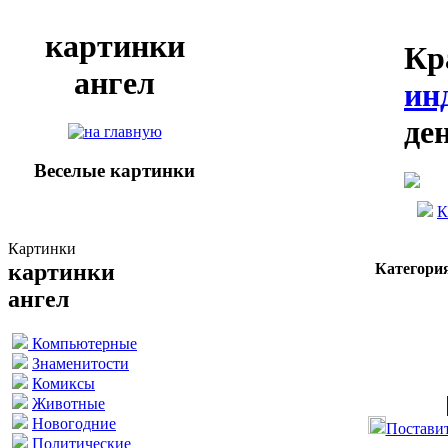
картинки
Кр
ангел
ин
де
Веселые картинки
К
Картинки
картинки
Категори
ангел
Компьютерные
Знаменитости
Комиксы
Животные
Новогодние
Поставит
Политические