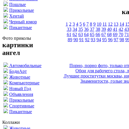
Пошлые
Прикольные
ка
Хентай
Черный юмор
1
2
3
4
5
6
7
8
9
10
11
12
13
14
1
Пикантные
33
34
35
36
37
38
39
40
41
42
43
61
62
63
64
65
66
67
68
69
70
71
Фото приколы
89
90
91
92
93
94
95
96
97
98
9
картинки
ангел
Порно, порно фото, только 
Автомобильные
Обои для рабочего стола, 
БодиАрт
Лучшие проститутки москвы, ин
Животные
Знаменитости, голые зна
Компьютерные
Новый Год
Объявления
Прикольные
Спортивные
Пикантные
Коллажи
Животные