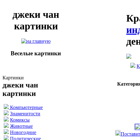
джеки чан
Кр
картинки
ин
де
Веселые картинки
К
Картинки
джеки чан
Категори
картинки
Компьютерные
Знаменитости
Комиксы
Животные
Новогодние
Поставит
Политические