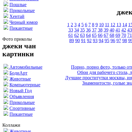
Пошлые
Прикольные
джек
Хентай
Черный юмор
1
2
3
4
5
6
7
8
9
10
11
12
13
14
1
Пикантные
33
34
35
36
37
38
39
40
41
42
43
61
62
63
64
65
66
67
68
69
70
71
Фото приколы
89
90
91
92
93
94
95
96
97
98
9
джеки чан
картинки
Порно, порно фото, только 
Автомобильные
Обои для рабочего стола, 
БодиАрт
Лучшие проститутки москвы, ин
Животные
Знаменитости, голые зна
Компьютерные
Новый Год
Объявления
Прикольные
Спортивные
Пикантные
Коллажи
Животные