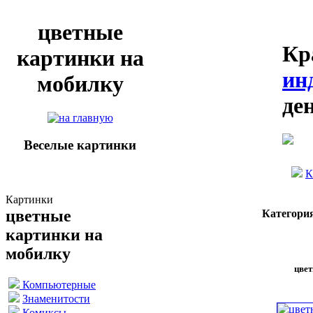
цветные
Кр
картинки на
ин
мобилку
де
Веселые картинки
К
Картинки
цветные
Категори
картинки на
мобилку
цвет
Компьютерные
Знаменитости
Комиксы