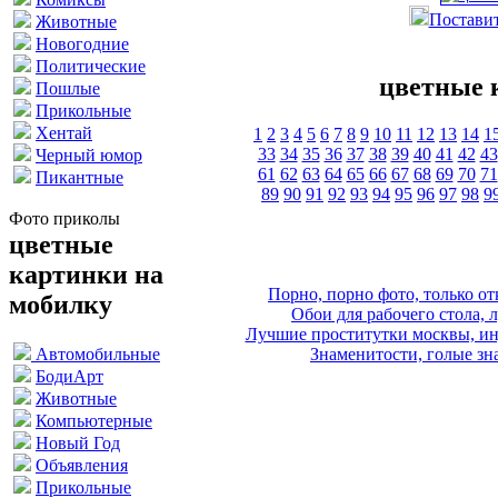
Поставит
Животные
Новогодние
Политические
цветные 
Пошлые
Прикольные
Хентай
1
2
3
4
5
6
7
8
9
10
11
12
13
14
1
33
34
35
36
37
38
39
40
41
42
43
Черный юмор
61
62
63
64
65
66
67
68
69
70
71
Пикантные
89
90
91
92
93
94
95
96
97
98
9
Фото приколы
цветные
картинки на
Порно, порно фото, только 
мобилку
Обои для рабочего стола, 
Лучшие проститутки москвы, ин
Знаменитости, голые зна
Автомобильные
БодиАрт
Животные
Компьютерные
Новый Год
Объявления
Прикольные