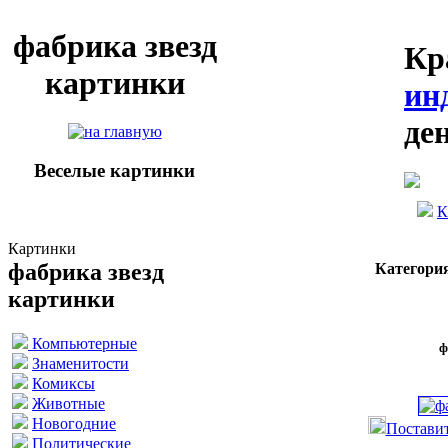
фабрика звезд
Кр
картинки
ин
де
Веселые картинки
К
Картинки
фабрика звезд
Категори
картинки
Компьютерные
ф
Знаменитости
Комиксы
Животные
Новогодние
Поставит
Политические