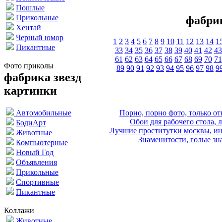
Пошлые
Прикольные
фабри
Хентай
Черный юмор
1
2
3
4
5
6
7
8
9
10
11
12
13
14
1
Пикантные
33
34
35
36
37
38
39
40
41
42
43
61
62
63
64
65
66
67
68
69
70
71
Фото приколы
89
90
91
92
93
94
95
96
97
98
9
фабрика звезд
картинки
Порно, порно фото, только 
Автомобильные
Обои для рабочего стола, 
БодиАрт
Лучшие проститутки москвы, ин
Животные
Знаменитости, голые зна
Компьютерные
Новый Год
Объявления
Прикольные
Спортивные
Пикантные
Коллажи
Животные