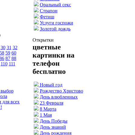
Оральный секс
Страпон
Фетиш
Услуги госпожи
Золотой дождь
о
Открытки
цветные
30
31
32
58
59
60
картинки на
86
87
88
телефон
110
111
бесплатно
Новый год
 выбор
Рождество Христово
тола
День влюбленных
 для всех
23 Февраля
!
8 Марта
1 Мая
День Победы
День знаний
День рождения