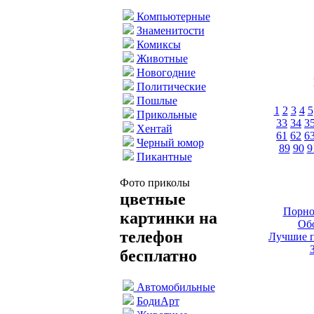
Компьютерные
Знаменитости
Комиксы
Животные
Новогодние
Политические
Пошлые
1
2
3
4
5
Прикольные
33
34
3
Хентай
61
62
6
Черный юмор
89
90
9
Пикантные
Фото приколы
цветные
Порно
картинки на
Обо
телефон
Лучшие п
бесплатно
Автомобильные
БодиАрт