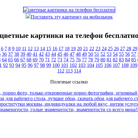
Поставить эту картинку на мобильник
цветные картинки на телефон бесплатн
6
7
8
9
10
11
12
13
14
15
16
17
18
19
20
21
22
23
24
25
26
27
28
29
5
36
37
38
39
40
41
42
43
44
45
46
47
48
49
50
51
52
53
54
55
56
57
3
64
65
66
67
68
69
70
71
72
73
74
75
76
77
78
79
80
81
82
83
84
85
1
92
93
94
95
96
97
98
99
100
101
102
103
104
105
106
107
108
109
112
113
114
Полезные ссылки
, порно фото, только откровенные порно фотографии, огромный
и для рабочего стола, лучшие обои, скачать обои для рабочего с
роститутки москвы, индивидуалки на любой вкус, интим услуги
Знаменитости, голые знаменитости, знаменитости со всего мира!!