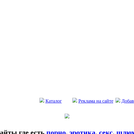
Каталог
Реклама на сайте
Добав
айты где есть
порно
,
эротика
,
секс
,
шлю