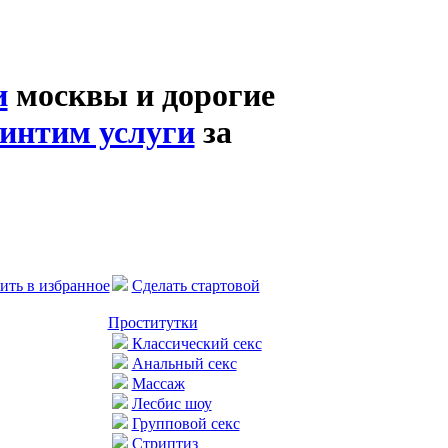
и
москвы и дорогие
интим услуги
за
ить в избранное
Сделать стартовой
Проститутки
Классический секс
Анальный секс
Массаж
Лесбис шоу
Групповой секс
Стриптиз