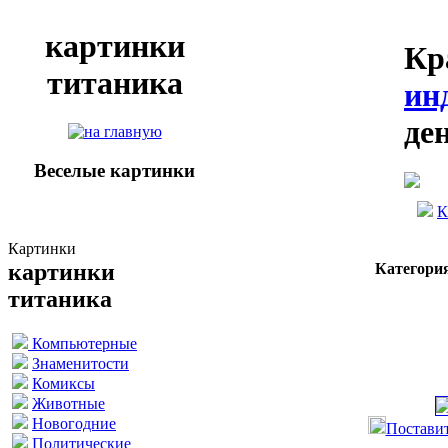
картинки
Кр
титаника
ин
де
Веселые картинки
К
Картинки
картинки
Категори
титаника
Компьютерные
Знаменитости
Комиксы
Животные
Новогодние
Поставит
Политические