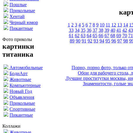
Пошлые
Прикольные
кар
Хентай
Черный юмор
1
2
3
4
5
6
7
8
9
10
11
12
13
14
1
Пикантные
33
34
35
36
37
38
39
40
41
42
43
61
62
63
64
65
66
67
68
69
70
71
Фото приколы
89
90
91
92
93
94
95
96
97
98
9
картинки
титаника
Порно, порно фото, только 
Автомобильные
Обои для рабочего стола, 
БодиАрт
Лучшие проститутки москвы, ин
Животные
Знаменитости, голые зна
Компьютерные
Новый Год
Объявления
Прикольные
Спортивные
Пикантные
Коллажи
Животные