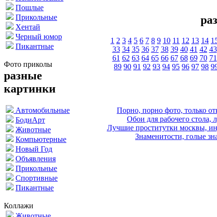
Пошлые
Прикольные
ра
Хентай
Черный юмор
1
2
3
4
5
6
7
8
9
10
11
12
13
14
1
Пикантные
33
34
35
36
37
38
39
40
41
42
43
61
62
63
64
65
66
67
68
69
70
71
Фото приколы
89
90
91
92
93
94
95
96
97
98
9
разные
картинки
Порно, порно фото, только 
Автомобильные
Обои для рабочего стола, 
БодиАрт
Лучшие проститутки москвы, ин
Животные
Знаменитости, голые зна
Компьютерные
Новый Год
Объявления
Прикольные
Спортивные
Пикантные
Коллажи
Животные