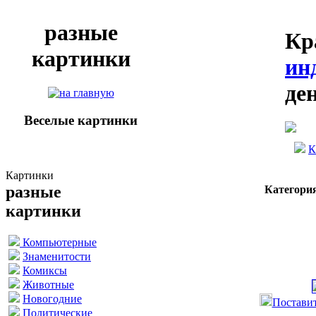
разные
Кр
картинки
ин
де
Веселые картинки
К
Картинки
разные
Категори
картинки
Компьютерные
Знаменитости
Комиксы
Животные
Новогодние
Поставит
Политические