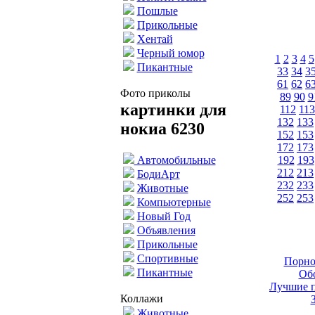
Пошлые
Прикольные
Хентай
Черный юмор
1
2
3
4
5
Пикантные
33
34
3
61
62
6
Фото приколы
89
90
9
картинки для
112
113
132
133
нокиа 6230
152
153
172
173
192
193
Автомобильные
212
213
БодиАрт
232
233
Животные
252
253
Компьютерные
Новый Год
Объявления
Прикольные
Спортивные
Порно
Пикантные
Обо
Лучшие п
Коллажи
Животные