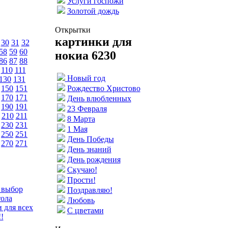
Услуги госпожи
Золотой дождь
Открытки
картинки для
30
31
32
58
59
60
нокиа 6230
86
87
88
110
111
Новый год
130
131
150
151
Рождество Христово
170
171
День влюбленных
190
191
23 Февраля
210
211
8 Марта
230
231
1 Мая
250
251
День Победы
270
271
День знаний
День рождения
Скучаю!
Прости!
 выбор
Поздравляю!
тола
Любовь
 для всех
С цветами
!