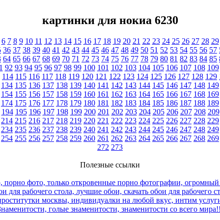
картинки для нокиа 6230
6
7
8
9
10
11
12
13
14
15
16
17
18
19
20
21
22
23
24
25
26
27
28
29
5
36
37
38
39
40
41
42
43
44
45
46
47
48
49
50
51
52
53
54
55
56
57
3
64
65
66
67
68
69
70
71
72
73
74
75
76
77
78
79
80
81
82
83
84
85
1
92
93
94
95
96
97
98
99
100
101
102
103
104
105
106
107
108
109
114
115
116
117
118
119
120
121
122
123
124
125
126
127
128
129
134
135
136
137
138
139
140
141
142
143
144
145
146
147
148
149
154
155
156
157
158
159
160
161
162
163
164
165
166
167
168
169
174
175
176
177
178
179
180
181
182
183
184
185
186
187
188
189
194
195
196
197
198
199
200
201
202
203
204
205
206
207
208
209
214
215
216
217
218
219
220
221
222
223
224
225
226
227
228
229
234
235
236
237
238
239
240
241
242
243
244
245
246
247
248
249
254
255
256
257
258
259
260
261
262
263
264
265
266
267
268
269
272
273
Полезные ссылки
, порно фото, только откровенные порно фотографии, огромный
и для рабочего стола, лучшие обои, скачать обои для рабочего с
роститутки москвы, индивидуалки на любой вкус, интим услуги
Знаменитости, голые знаменитости, знаменитости со всего мира!!