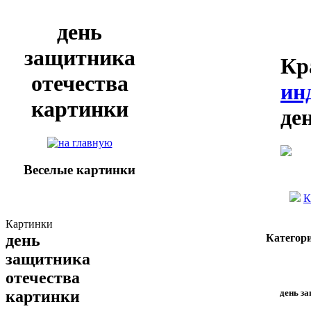
день
защитника
Кр
отечества
ин
картинки
де
Веселые картинки
К
Картинки
день
Категор
защитника
отечества
день з
картинки