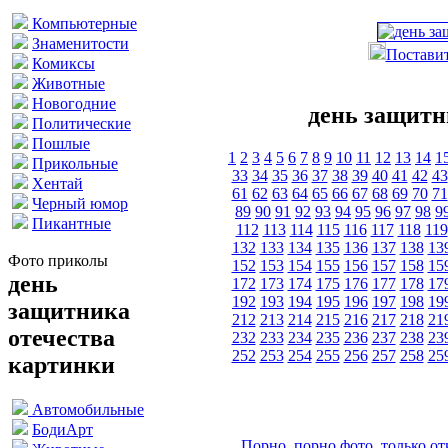
Компьютерные
Знаменитости
Поставит
Комиксы
Животные
Новогодние
день защитн
Политические
Пошлые
1
2
3
4
5
6
7
8
9
10
11
12
13
14
1
Прикольные
33
34
35
36
37
38
39
40
41
42
43
Хентай
61
62
63
64
65
66
67
68
69
70
71
Черный юмор
89
90
91
92
93
94
95
96
97
98
9
Пикантные
112
113
114
115
116
117
118
119
132
133
134
135
136
137
138
13
Фото приколы
152
153
154
155
156
157
158
15
день
172
173
174
175
176
177
178
17
192
193
194
195
196
197
198
19
защитника
212
213
214
215
216
217
218
21
отечества
232
233
234
235
236
237
238
23
252
253
254
255
256
257
258
25
картинки
Автомобильные
БодиАрт
Порно, порно фото, только 