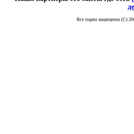
д
Все парва защищены (С) 2