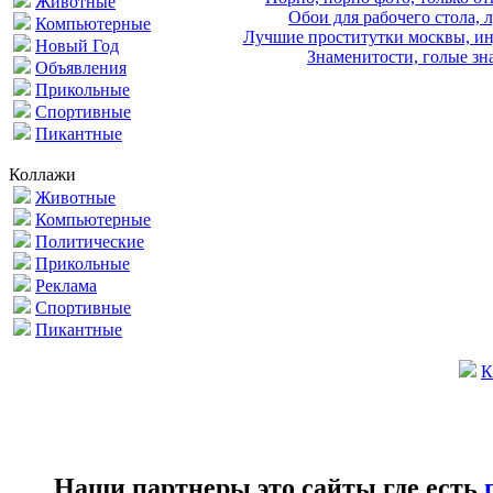
Животные
Обои для рабочего стола, 
Компьютерные
Лучшие проститутки москвы, ин
Новый Год
Знаменитости, голые зна
Объявления
Прикольные
Спортивные
Пикантные
Коллажи
Животные
Компьютерные
Политические
Прикольные
Реклама
Спортивные
Пикантные
К
Наши партнеры это сайты где есть