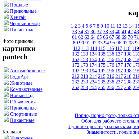
Пошлые
Прикольные
ка
Хентай
Черный юмор
1
2
3
4
5
6
7
8
9
10
11
12
13
14
1
Пикантные
33
34
35
36
37
38
39
40
41
42
43
61
62
63
64
65
66
67
68
69
70
71
Фото приколы
89
90
91
92
93
94
95
96
97
98
9
картинки
112
113
114
115
116
117
118
119
132
133
134
135
136
137
138
13
pantech
152
153
154
155
156
157
158
15
172
173
174
175
176
177
178
17
192
193
194
195
196
197
198
19
Автомобильные
212
213
214
215
216
217
218
21
БодиАрт
232
233
234
235
236
237
238
23
Животные
252
253
254
255
256
257
258
25
Компьютерные
Новый Год
Объявления
Прикольные
Спортивные
Порно, порно фото, только 
Пикантные
Обои для рабочего стола, 
Лучшие проститутки москвы, ин
Коллажи
Знаменитости, голые зна
Животные