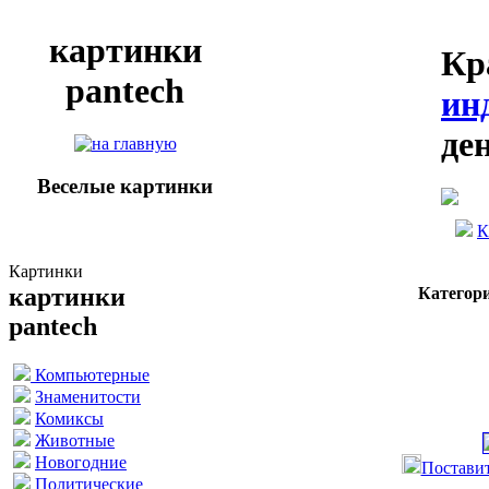
картинки
Кр
pantech
ин
де
Веселые картинки
К
Картинки
картинки
Категор
pantech
Компьютерные
Знаменитости
Комиксы
Животные
Новогодние
Поставит
Политические