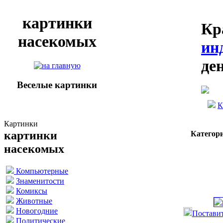
картинки
Кр
насекомых
ин
де
Веселые картинки
К
Картинки
картинки
Категор
насекомых
Компьютерные
Знаменитости
Комиксы
Животные
Новогодние
Поставит
Политические