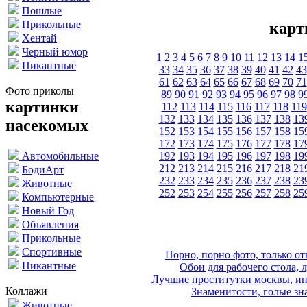
Пошлые
Прикольные
карт
Хентай
Черный юмор
1
2
3
4
5
6
7
8
9
10
11
12
13
14
1
Пикантные
33
34
35
36
37
38
39
40
41
42
43
61
62
63
64
65
66
67
68
69
70
71
Фото приколы
89
90
91
92
93
94
95
96
97
98
9
картинки
112
113
114
115
116
117
118
119
132
133
134
135
136
137
138
13
насекомых
152
153
154
155
156
157
158
15
172
173
174
175
176
177
178
17
192
193
194
195
196
197
198
19
Автомобильные
212
213
214
215
216
217
218
21
БодиАрт
232
233
234
235
236
237
238
23
Животные
252
253
254
255
256
257
258
25
Компьютерные
Новый Год
Объявления
Прикольные
Спортивные
Порно, порно фото, только 
Пикантные
Обои для рабочего стола, 
Лучшие проститутки москвы, ин
Коллажи
Знаменитости, голые зна
Животные