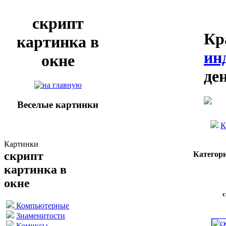
скрипт
Кр
картинка в
ин
окне
де
Веселые картинки
К
Картинки
скрипт
Категор
картинка в
окне
с
Компьютерные
Знаменитости
Комиксы