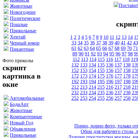
Поставит
Животные
Новогодние
Политические
скрип
Пошлые
Прикольные
Хентай
1
2
3
4
5
6
7
8
9
10
11
12
13
14
1
33
34
35
36
37
38
39
40
41
42
43
Черный юмор
61
62
63
64
65
66
67
68
69
70
71
Пикантные
89
90
91
92
93
94
95
96
97
98
9
112
113
114
115
116
117
118
119
Фото приколы
132
133
134
135
136
137
138
13
скрипт
152
153
154
155
156
157
158
15
картинка в
172
173
174
175
176
177
178
17
192
193
194
195
196
197
198
19
окне
212
213
214
215
216
217
218
21
232
233
234
235
236
237
238
23
252
253
254
255
256
257
258
25
Автомобильные
БодиАрт
Животные
Компьютерные
Новый Год
Порно, порно фото, только 
Объявления
Обои для рабочего стола, 
Прикольные
Лучшие проститутки москвы, ин