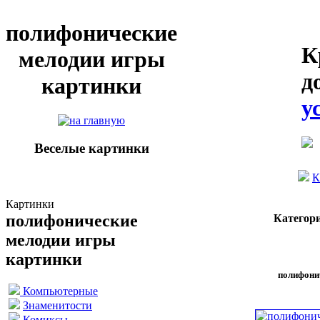
полифонические
К
мелодии игры
д
картинки
у
Веселые картинки
К
Картинки
полифонические
Категор
мелодии игры
картинки
полифони
Компьютерные
Знаменитости
Комиксы