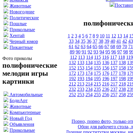
Поставит
Животные
Новогодние
Политические
полифонически
Пошлые
Прикольные
Хентай
1
2
3
4
5
6
7
8
9
10
11
12
13
14
1
33
34
35
36
37
38
39
40
41
42
43
Черный юмор
61
62
63
64
65
66
67
68
69
70
71
Пикантные
89
90
91
92
93
94
95
96
97
98
9
112
113
114
115
116
117
118
119
Фото приколы
132
133
134
135
136
137
138
13
полифонические
152
153
154
155
156
157
158
15
мелодии игры
172
173
174
175
176
177
178
17
192
193
194
195
196
197
198
19
картинки
212
213
214
215
216
217
218
21
232
233
234
235
236
237
238
23
252
253
254
255
256
257
258
25
Автомобильные
БодиАрт
Животные
Компьютерные
Новый Год
Порно, порно фото, только 
Объявления
Обои для рабочего стола, 
Прикольные
Лучшие проститутки москвы, ин