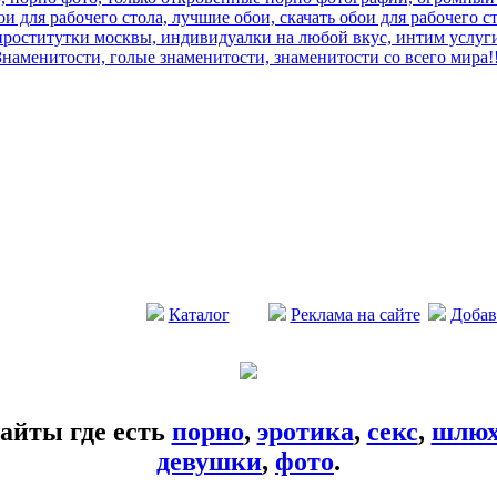
и для рабочего стола, лучшие обои, скачать обои для рабочего с
роститутки москвы, индивидуалки на любой вкус, интим услуги
Знаменитости, голые знаменитости, знаменитости со всего мира!!
Каталог
Реклама на сайте
Добав
айты где есть
порно
,
эротика
,
секс
,
шлю
девушки
,
фото
.