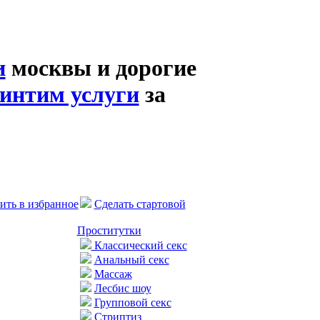
и
москвы и дорогие
интим услуги
за
ить в избранное
Сделать стартовой
Проститутки
Классический секс
Анальный секс
Массаж
Лесбис шоу
Групповой секс
Стриптиз