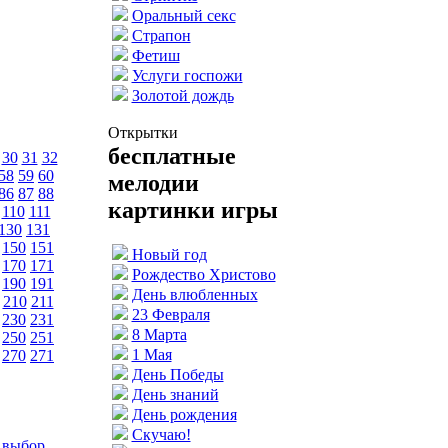
Оральный секс
Страпон
Фетиш
Услуги госпожи
Золотой дождь
Открытки
бесплатные
30
31
32
58
59
60
мелодии
86
87
88
картинки игры
110
111
130
131
150
151
Новый год
170
171
Рождество Христово
190
191
День влюбленных
210
211
23 Февраля
230
231
8 Марта
250
251
1 Мая
270
271
День Победы
День знаний
День рождения
Скучаю!
 выбор