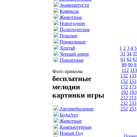
Знаменитости
Комиксы
Животные
Новогодние
Политические
Пошлые
Прикольные
Хентай
1
2
3
4
5
33
34
3
Черный юмор
61
62
6
Пикантные
89
90
9
112
113
Фото приколы
132
133
бесплатные
152
153
мелодии
172
173
192
193
картинки игры
212
213
232
233
252
253
Автомобильные
БодиАрт
Животные
Компьютерные
Новый Год
Порно