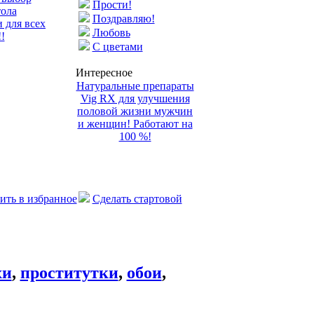
Прости!
тола
Поздравляю!
 для всех
Любовь
!
С цветами
Интересное
Натуральные препараты
Vig RX для улучшения
половой жизни мужчин
и женщин! Работают на
100 %!
ить в избранное
Сделать стартовой
хи
,
проститутки
,
обои
,