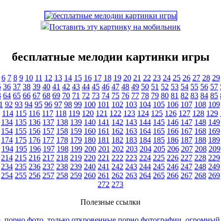
Поставить эту картинку на мобильник
бесплатные мелодии картинки игры
6
7
8
9
10
11
12
13
14
15
16
17
18
19
20
21
22
23
24
25
26
27
28
29
5
36
37
38
39
40
41
42
43
44
45
46
47
48
49
50
51
52
53
54
55
56
57
3
64
65
66
67
68
69
70
71
72
73
74
75
76
77
78
79
80
81
82
83
84
85
1
92
93
94
95
96
97
98
99
100
101
102
103
104
105
106
107
108
109
114
115
116
117
118
119
120
121
122
123
124
125
126
127
128
129
134
135
136
137
138
139
140
141
142
143
144
145
146
147
148
149
154
155
156
157
158
159
160
161
162
163
164
165
166
167
168
169
174
175
176
177
178
179
180
181
182
183
184
185
186
187
188
189
194
195
196
197
198
199
200
201
202
203
204
205
206
207
208
209
214
215
216
217
218
219
220
221
222
223
224
225
226
227
228
229
234
235
236
237
238
239
240
241
242
243
244
245
246
247
248
249
254
255
256
257
258
259
260
261
262
263
264
265
266
267
268
269
272
273
Полезные ссылки
, порно фото, только откровенные порно фотографии, огромный