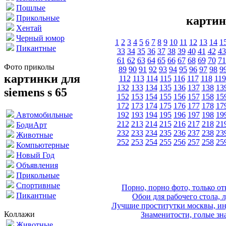
Пошлые
Прикольные
картинк
Хентай
Черный юмор
1
2
3
4
5
6
7
8
9
10
11
12
13
14
1
Пикантные
33
34
35
36
37
38
39
40
41
42
43
61
62
63
64
65
66
67
68
69
70
71
Фото приколы
89
90
91
92
93
94
95
96
97
98
9
картинки для
112
113
114
115
116
117
118
119
132
133
134
135
136
137
138
13
siemens s 65
152
153
154
155
156
157
158
15
172
173
174
175
176
177
178
17
192
193
194
195
196
197
198
19
Автомобильные
212
213
214
215
216
217
218
21
БодиАрт
232
233
234
235
236
237
238
23
Животные
252
253
254
255
256
257
258
25
Компьютерные
Новый Год
Объявления
Прикольные
Спортивные
Порно, порно фото, только 
Пикантные
Обои для рабочего стола, 
Лучшие проститутки москвы, ин
Коллажи
Знаменитости, голые зна
Животные