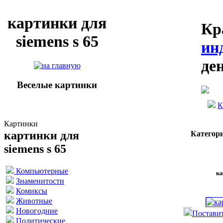
картинки для
Кр
siemens s 65
ин
де
Веселые картинки
К
Картинки
картинки для
Категор
siemens s 65
Компьютерные
ка
Знаменитости
Комиксы
Животные
Новогодние
Поставит
Политические