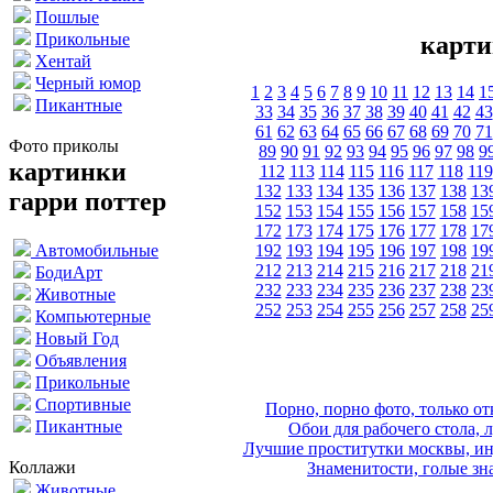
Пошлые
Прикольные
карти
Хентай
Черный юмор
1
2
3
4
5
6
7
8
9
10
11
12
13
14
1
Пикантные
33
34
35
36
37
38
39
40
41
42
43
61
62
63
64
65
66
67
68
69
70
71
Фото приколы
89
90
91
92
93
94
95
96
97
98
9
картинки
112
113
114
115
116
117
118
119
132
133
134
135
136
137
138
13
гарри поттер
152
153
154
155
156
157
158
15
172
173
174
175
176
177
178
17
192
193
194
195
196
197
198
19
Автомобильные
212
213
214
215
216
217
218
21
БодиАрт
232
233
234
235
236
237
238
23
Животные
252
253
254
255
256
257
258
25
Компьютерные
Новый Год
Объявления
Прикольные
Спортивные
Порно, порно фото, только 
Пикантные
Обои для рабочего стола, 
Лучшие проститутки москвы, ин
Коллажи
Знаменитости, голые зна
Животные