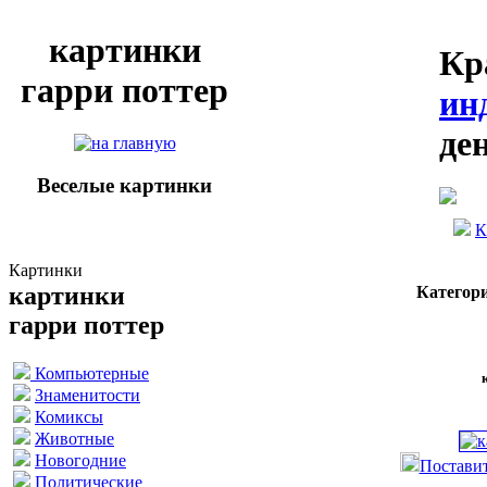
картинки
Кр
гарри поттер
ин
де
Веселые картинки
К
Картинки
картинки
Категор
гарри поттер
Компьютерные
Знаменитости
Комиксы
Животные
Новогодние
Поставит
Политические