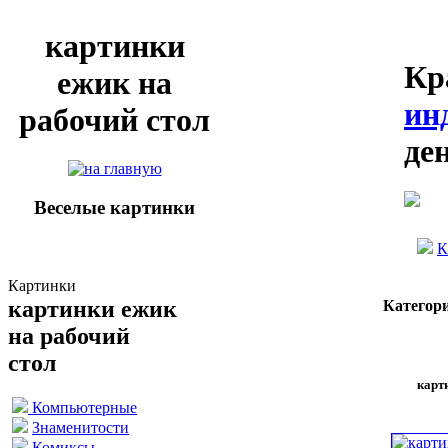
картинки
Кр
ежик на
ин
рабочий стол
де
Веселые картинки
К
Картинки
картинки ежик
Категор
на рабочий
стол
карт
Компьютерные
Знаменитости
Комиксы