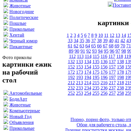
Поставит
Животные
Новогодние
Политические
картинки 
Пошлые
Прикольные
Хентай
1
2
3
4
5
6
7
8
9
10
11
12
13
14
1
33
34
35
36
37
38
39
40
41
42
43
Черный юмор
61
62
63
64
65
66
67
68
69
70
71
Пикантные
89
90
91
92
93
94
95
96
97
98
9
112
113
114
115
116
117
118
119
Фото приколы
132
133
134
135
136
137
138
13
картинки ежик
152
153
154
155
156
157
158
15
на рабочий
172
173
174
175
176
177
178
17
192
193
194
195
196
197
198
19
стол
212
213
214
215
216
217
218
21
232
233
234
235
236
237
238
23
252
253
254
255
256
257
258
25
Автомобильные
БодиАрт
Животные
Компьютерные
Новый Год
Порно, порно фото, только 
Объявления
Обои для рабочего стола, 
Прикольные
Лучшие проститутки москвы, ин