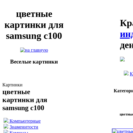
цветные
Кр
картинки для
ин
samsung c100
де
Веселые картинки
К
Картинки
цветные
Категор
картинки для
samsung c100
цветны
Компьютерные
Знаменитости
Комиксы