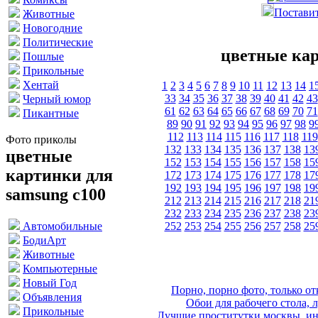
Поставит
Животные
Новогодние
Политические
цветные кар
Пошлые
Прикольные
Хентай
1
2
3
4
5
6
7
8
9
10
11
12
13
14
1
33
34
35
36
37
38
39
40
41
42
43
Черный юмор
61
62
63
64
65
66
67
68
69
70
71
Пикантные
89
90
91
92
93
94
95
96
97
98
9
112
113
114
115
116
117
118
119
Фото приколы
132
133
134
135
136
137
138
13
цветные
152
153
154
155
156
157
158
15
картинки для
172
173
174
175
176
177
178
17
192
193
194
195
196
197
198
19
samsung c100
212
213
214
215
216
217
218
21
232
233
234
235
236
237
238
23
252
253
254
255
256
257
258
25
Автомобильные
БодиАрт
Животные
Компьютерные
Новый Год
Порно, порно фото, только 
Объявления
Обои для рабочего стола, 
Прикольные
Лучшие проститутки москвы, ин