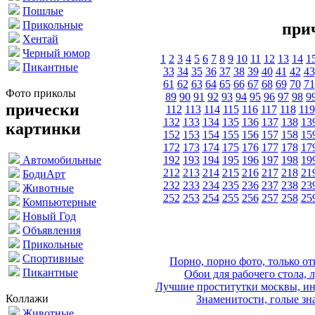
Пошлые
Прикольные
при
Хентай
Черный юмор
1
2
3
4
5
6
7
8
9
10
11
12
13
14
1
Пикантные
33
34
35
36
37
38
39
40
41
42
43
61
62
63
64
65
66
67
68
69
70
71
Фото приколы
89
90
91
92
93
94
95
96
97
98
9
прически
112
113
114
115
116
117
118
119
132
133
134
135
136
137
138
13
картинки
152
153
154
155
156
157
158
15
172
173
174
175
176
177
178
17
192
193
194
195
196
197
198
19
Автомобильные
212
213
214
215
216
217
218
21
БодиАрт
232
233
234
235
236
237
238
23
Животные
252
253
254
255
256
257
258
25
Компьютерные
Новый Год
Объявления
Прикольные
Спортивные
Порно, порно фото, только 
Пикантные
Обои для рабочего стола, 
Лучшие проститутки москвы, ин
Коллажи
Знаменитости, голые зна
Животные