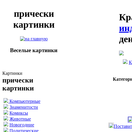
прически
Кр
картинки
ин
де
Веселые картинки
К
Картинки
прически
Категор
картинки
Компьютерные
Знаменитости
Комиксы
Животные
Новогодние
Поставит
Политические