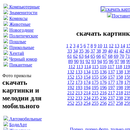
Компьютерные
Знаменитости
Поставит
Комиксы
Животные
Новогодние
скачать картинк
Политические
Пошлые
1
2
3
4
5
6
7
8
9
10
11
12
13
14
1
Прикольные
33
34
35
36
37
38
39
40
41
42
43
Хентай
61
62
63
64
65
66
67
68
69
70
71
Черный юмор
89
90
91
92
93
94
95
96
97
98
9
Пикантные
112
113
114
115
116
117
118
119
132
133
134
135
136
137
138
13
Фото приколы
152
153
154
155
156
157
158
15
скачать
172
173
174
175
176
177
178
17
192
193
194
195
196
197
198
19
картинки и
212
213
214
215
216
217
218
21
мелодии для
232
233
234
235
236
237
238
23
252
253
254
255
256
257
258
25
мобильного
Автомобильные
БодиАрт
Порно, порно фото, только 