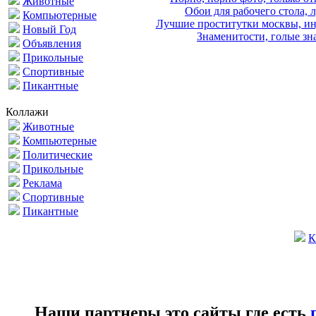
Животные
Обои для рабочего стола, 
Компьютерные
Лучшие проститутки москвы, ин
Новый Год
Знаменитости, голые зна
Объявления
Прикольные
Спортивные
Пикантные
Коллажи
Животные
Компьютерные
Политические
Прикольные
Реклама
Спортивные
Пикантные
К
Наши партнеры это сайты где есть