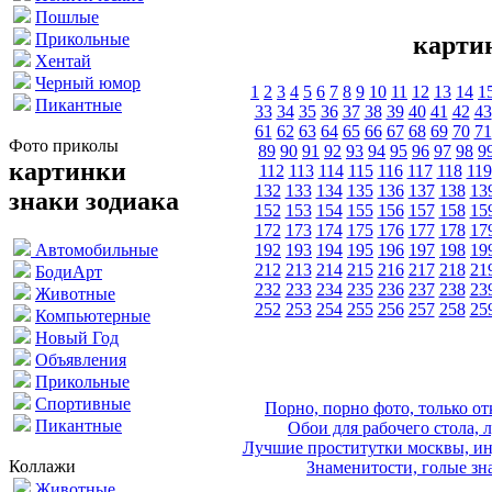
Пошлые
Прикольные
карти
Хентай
Черный юмор
1
2
3
4
5
6
7
8
9
10
11
12
13
14
1
Пикантные
33
34
35
36
37
38
39
40
41
42
43
61
62
63
64
65
66
67
68
69
70
71
Фото приколы
89
90
91
92
93
94
95
96
97
98
9
картинки
112
113
114
115
116
117
118
119
132
133
134
135
136
137
138
13
знаки зодиака
152
153
154
155
156
157
158
15
172
173
174
175
176
177
178
17
192
193
194
195
196
197
198
19
Автомобильные
212
213
214
215
216
217
218
21
БодиАрт
232
233
234
235
236
237
238
23
Животные
252
253
254
255
256
257
258
25
Компьютерные
Новый Год
Объявления
Прикольные
Спортивные
Порно, порно фото, только 
Пикантные
Обои для рабочего стола, 
Лучшие проститутки москвы, ин
Коллажи
Знаменитости, голые зна
Животные