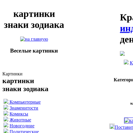
картинки
Кр
знаки зодиака
ин
де
Веселые картинки
К
Картинки
картинки
Категор
знаки зодиака
Компьютерные
к
Знаменитости
Комиксы
Животные
Новогодние
Поставит
Политические