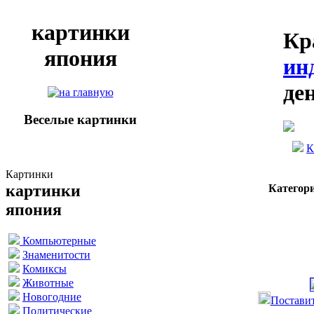
картинки
Кр
япония
ин
де
Веселые картинки
К
Картинки
картинки
Категор
япония
Компьютерные
Знаменитости
Комиксы
Животные
Новогодние
Поставит
Политические