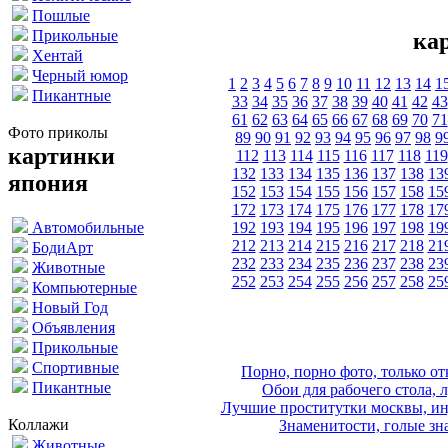
Пошлые
Прикольные
ка
Хентай
Черный юмор
1
2
3
4
5
6
7
8
9
10
11
12
13
14
1
Пикантные
33
34
35
36
37
38
39
40
41
42
43
61
62
63
64
65
66
67
68
69
70
71
Фото приколы
89
90
91
92
93
94
95
96
97
98
9
картинки
112
113
114
115
116
117
118
119
132
133
134
135
136
137
138
13
япония
152
153
154
155
156
157
158
15
172
173
174
175
176
177
178
17
192
193
194
195
196
197
198
19
Автомобильные
212
213
214
215
216
217
218
21
БодиАрт
232
233
234
235
236
237
238
23
Животные
252
253
254
255
256
257
258
25
Компьютерные
Новый Год
Объявления
Прикольные
Спортивные
Порно, порно фото, только 
Пикантные
Обои для рабочего стола, 
Лучшие проститутки москвы, ин
Коллажи
Знаменитости, голые зна
Животные