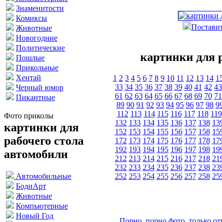
Знаменитости
Комиксы
Поставит
Животные
Новогодние
Политические
картинки для 
Пошлые
Прикольные
Хентай
1
2
3
4
5
6
7
8
9
10
11
12
13
14
1
33
34
35
36
37
38
39
40
41
42
43
Черный юмор
61
62
63
64
65
66
67
68
69
70
71
Пикантные
89
90
91
92
93
94
95
96
97
98
9
112
113
114
115
116
117
118
119
Фото приколы
132
133
134
135
136
137
138
13
картинки для
152
153
154
155
156
157
158
15
рабочего стола
172
173
174
175
176
177
178
17
192
193
194
195
196
197
198
19
автомобили
212
213
214
215
216
217
218
21
232
233
234
235
236
237
238
23
252
253
254
255
256
257
258
25
Автомобильные
БодиАрт
Животные
Компьютерные
Новый Год
Порно, порно фото, только 