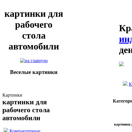
картинки для
рабочего
Кр
стола
ин
автомобили
де
Веселые картинки
К
Картинки
картинки для
Категор
рабочего стола
автомобили
картинки 
Компьютерные