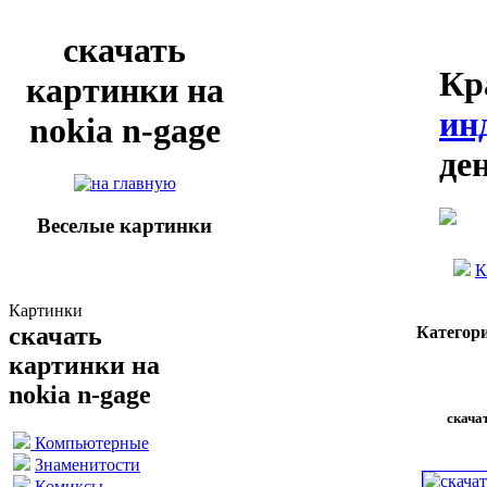
скачать
Кр
картинки на
ин
nokia n-gage
де
Веселые картинки
К
Картинки
скачать
Категор
картинки на
nokia n-gage
скачат
Компьютерные
Знаменитости
Комиксы