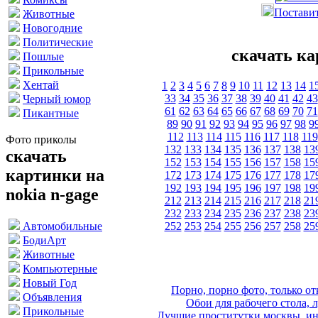
Поставит
Животные
Новогодние
Политические
скачать ка
Пошлые
Прикольные
Хентай
1
2
3
4
5
6
7
8
9
10
11
12
13
14
1
33
34
35
36
37
38
39
40
41
42
43
Черный юмор
61
62
63
64
65
66
67
68
69
70
71
Пикантные
89
90
91
92
93
94
95
96
97
98
9
112
113
114
115
116
117
118
119
Фото приколы
132
133
134
135
136
137
138
13
скачать
152
153
154
155
156
157
158
15
картинки на
172
173
174
175
176
177
178
17
192
193
194
195
196
197
198
19
nokia n-gage
212
213
214
215
216
217
218
21
232
233
234
235
236
237
238
23
252
253
254
255
256
257
258
25
Автомобильные
БодиАрт
Животные
Компьютерные
Новый Год
Порно, порно фото, только 
Объявления
Обои для рабочего стола, 
Прикольные
Лучшие проститутки москвы, ин