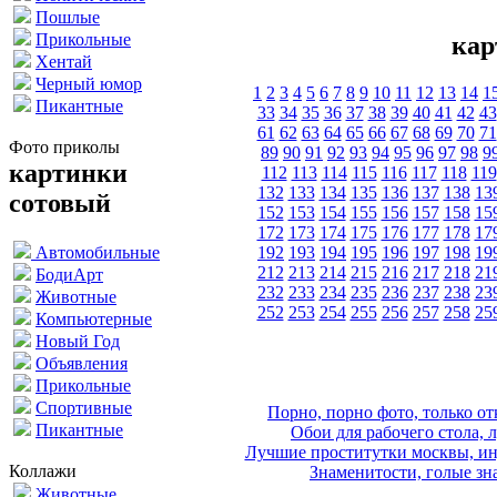
Пошлые
Прикольные
кар
Хентай
Черный юмор
1
2
3
4
5
6
7
8
9
10
11
12
13
14
1
Пикантные
33
34
35
36
37
38
39
40
41
42
43
61
62
63
64
65
66
67
68
69
70
71
Фото приколы
89
90
91
92
93
94
95
96
97
98
9
картинки
112
113
114
115
116
117
118
119
132
133
134
135
136
137
138
13
сотовый
152
153
154
155
156
157
158
15
172
173
174
175
176
177
178
17
192
193
194
195
196
197
198
19
Автомобильные
212
213
214
215
216
217
218
21
БодиАрт
232
233
234
235
236
237
238
23
Животные
252
253
254
255
256
257
258
25
Компьютерные
Новый Год
Объявления
Прикольные
Спортивные
Порно, порно фото, только 
Пикантные
Обои для рабочего стола, 
Лучшие проститутки москвы, ин
Коллажи
Знаменитости, голые зна
Животные