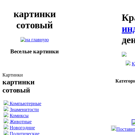
картинки
Кр
сотовый
ин
де
Веселые картинки
К
Картинки
картинки
Категор
сотовый
Компьютерные
Знаменитости
Комиксы
Животные
Новогодние
Поставит
Политические