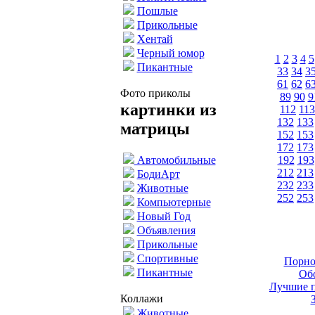
Пошлые
Прикольные
Хентай
Черный юмор
1
2
3
4
5
Пикантные
33
34
3
61
62
6
Фото приколы
89
90
9
картинки из
112
113
132
133
матрицы
152
153
172
173
192
193
Автомобильные
212
213
БодиАрт
232
233
Животные
252
253
Компьютерные
Новый Год
Объявления
Прикольные
Спортивные
Порно
Пикантные
Обо
Лучшие п
Коллажи
Животные