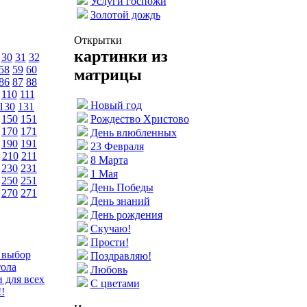
Услуги госпожи
Золотой дождь
Открытки
картинки из
30
31
32
58
59
60
матрицы
86
87
88
110
111
Новый год
130
131
150
151
Рождество Христово
170
171
День влюбленных
190
191
23 Февраля
210
211
8 Марта
230
231
1 Мая
250
251
День Победы
270
271
День знаний
День рождения
Скучаю!
Прости!
 выбор
Поздравляю!
тола
Любовь
 для всех
С цветами
!