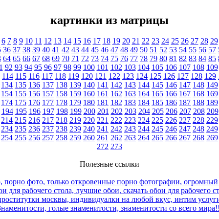
картинки из матрицы
6
7
8
9
10
11
12
13
14
15
16
17
18
19
20
21
22
23
24
25
26
27
28
29
5
36
37
38
39
40
41
42
43
44
45
46
47
48
49
50
51
52
53
54
55
56
57
3
64
65
66
67
68
69
70
71
72
73
74
75
76
77
78
79
80
81
82
83
84
85
1
92
93
94
95
96
97
98
99
100
101
102
103
104
105
106
107
108
109
114
115
116
117
118
119
120
121
122
123
124
125
126
127
128
129
134
135
136
137
138
139
140
141
142
143
144
145
146
147
148
149
154
155
156
157
158
159
160
161
162
163
164
165
166
167
168
169
174
175
176
177
178
179
180
181
182
183
184
185
186
187
188
189
194
195
196
197
198
199
200
201
202
203
204
205
206
207
208
209
214
215
216
217
218
219
220
221
222
223
224
225
226
227
228
229
234
235
236
237
238
239
240
241
242
243
244
245
246
247
248
249
254
255
256
257
258
259
260
261
262
263
264
265
266
267
268
269
272
273
Полезные ссылки
, порно фото, только откровенные порно фотографии, огромный
и для рабочего стола, лучшие обои, скачать обои для рабочего с
роститутки москвы, индивидуалки на любой вкус, интим услуги
Знаменитости, голые знаменитости, знаменитости со всего мира!!