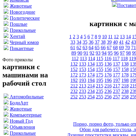
Поставит
Животные
Новогодние
Политические
картинки с м
Пошлые
Прикольные
Хентай
1
2
3
4
5
6
7
8
9
10
11
12
13
14
1
33
34
35
36
37
38
39
40
41
42
43
Черный юмор
61
62
63
64
65
66
67
68
69
70
71
Пикантные
89
90
91
92
93
94
95
96
97
98
9
112
113
114
115
116
117
118
119
Фото приколы
132
133
134
135
136
137
138
13
картинки с
152
153
154
155
156
157
158
15
машинами на
172
173
174
175
176
177
178
17
192
193
194
195
196
197
198
19
рабочий стол
212
213
214
215
216
217
218
21
232
233
234
235
236
237
238
23
252
253
254
255
256
257
258
25
Автомобильные
БодиАрт
Животные
Компьютерные
Новый Год
Порно, порно фото, только 
Объявления
Обои для рабочего стола, 
Прикольные
Лучшие проститутки москвы, ин