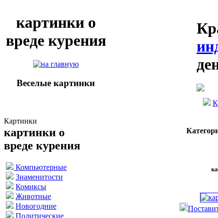
картинки о
Кр
вреде курения
ин
де
Веселые картинки
К
Картинки
картинки о
Категор
вреде курения
Компьютерные
ка
Знаменитости
Комиксы
Животные
Новогодние
Поставит
Политические