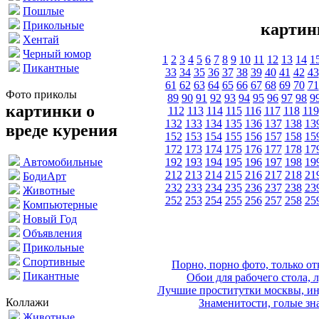
Пошлые
Прикольные
картин
Хентай
Черный юмор
1
2
3
4
5
6
7
8
9
10
11
12
13
14
1
Пикантные
33
34
35
36
37
38
39
40
41
42
43
61
62
63
64
65
66
67
68
69
70
71
Фото приколы
89
90
91
92
93
94
95
96
97
98
9
картинки о
112
113
114
115
116
117
118
119
132
133
134
135
136
137
138
13
вреде курения
152
153
154
155
156
157
158
15
172
173
174
175
176
177
178
17
192
193
194
195
196
197
198
19
Автомобильные
212
213
214
215
216
217
218
21
БодиАрт
232
233
234
235
236
237
238
23
Животные
252
253
254
255
256
257
258
25
Компьютерные
Новый Год
Объявления
Прикольные
Спортивные
Порно, порно фото, только 
Пикантные
Обои для рабочего стола, 
Лучшие проститутки москвы, ин
Коллажи
Знаменитости, голые зна
Животные