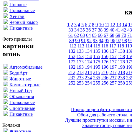
Пошлые
Прикольные
ка
Хентай
Черный юмор
1
2
3
4
5
6
7
8
9
10
11
12
13
14
1
Пикантные
33
34
35
36
37
38
39
40
41
42
43
61
62
63
64
65
66
67
68
69
70
71
Фото приколы
89
90
91
92
93
94
95
96
97
98
9
картинки
112
113
114
115
116
117
118
119
132
133
134
135
136
137
138
13
огонь
152
153
154
155
156
157
158
15
172
173
174
175
176
177
178
17
192
193
194
195
196
197
198
19
Автомобильные
212
213
214
215
216
217
218
21
БодиАрт
232
233
234
235
236
237
238
23
Животные
252
253
254
255
256
257
258
25
Компьютерные
Новый Год
Объявления
Прикольные
Спортивные
Порно, порно фото, только 
Пикантные
Обои для рабочего стола, 
Лучшие проститутки москвы, ин
Коллажи
Знаменитости, голые зна
Животные