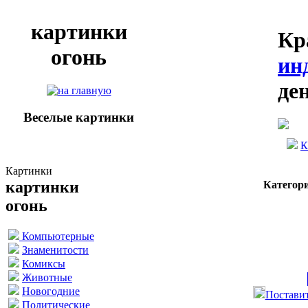
картинки
Кр
огонь
ин
де
Веселые картинки
К
Картинки
картинки
Категор
огонь
Компьютерные
Знаменитости
Комиксы
Животные
Новогодние
Поставит
Политические