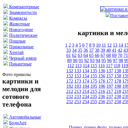
Компьютерные
Знаменитости
Поставит
Комиксы
Животные
Новогодние
картинки и мел
Политические
Пошлые
1
2
3
4
5
6
7
8
9
10
11
12
13
14
1
Прикольные
33
34
35
36
37
38
39
40
41
42
43
Хентай
61
62
63
64
65
66
67
68
69
70
71
Черный юмор
89
90
91
92
93
94
95
96
97
98
9
Пикантные
112
113
114
115
116
117
118
119
132
133
134
135
136
137
138
13
Фото приколы
152
153
154
155
156
157
158
15
картинки и
172
173
174
175
176
177
178
17
192
193
194
195
196
197
198
19
мелодии для
212
213
214
215
216
217
218
21
сотового
232
233
234
235
236
237
238
23
252
253
254
255
256
257
258
25
телефона
Автомобильные
БодиАрт
Порно, порно фото, только 