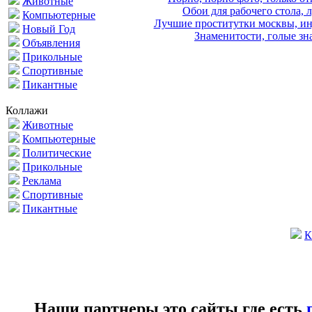
Животные
Обои для рабочего стола, 
Компьютерные
Лучшие проститутки москвы, ин
Новый Год
Знаменитости, голые зна
Объявления
Прикольные
Спортивные
Пикантные
Коллажи
Животные
Компьютерные
Политические
Прикольные
Реклама
Спортивные
Пикантные
К
Наши партнеры это сайты где есть