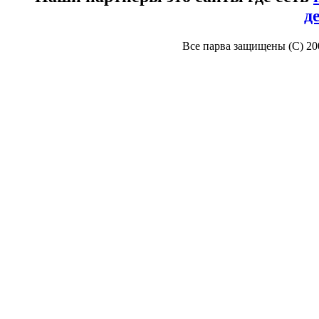
д
Все парва защищены (С) 2