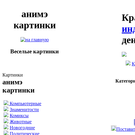
анимэ
Кр
картинки
ин
де
Веселые картинки
К
Картинки
анимэ
Категор
картинки
Компьютерные
Знаменитости
Комиксы
Животные
Новогодние
Поставит
Политические