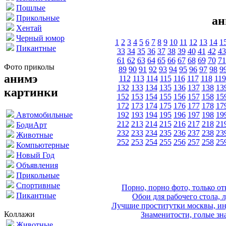
Пошлые
Прикольные
ан
Хентай
Черный юмор
1
2
3
4
5
6
7
8
9
10
11
12
13
14
1
Пикантные
33
34
35
36
37
38
39
40
41
42
43
61
62
63
64
65
66
67
68
69
70
71
Фото приколы
89
90
91
92
93
94
95
96
97
98
9
анимэ
112
113
114
115
116
117
118
119
132
133
134
135
136
137
138
13
картинки
152
153
154
155
156
157
158
15
172
173
174
175
176
177
178
17
192
193
194
195
196
197
198
19
Автомобильные
212
213
214
215
216
217
218
21
БодиАрт
232
233
234
235
236
237
238
23
Животные
252
253
254
255
256
257
258
25
Компьютерные
Новый Год
Объявления
Прикольные
Спортивные
Порно, порно фото, только 
Пикантные
Обои для рабочего стола, 
Лучшие проститутки москвы, ин
Коллажи
Знаменитости, голые зна
Животные