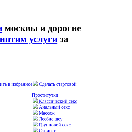
и
москвы и дорогие
интим услуги
за
ить в избранное
Сделать стартовой
Проститутки
Классический секс
Анальный секс
Массаж
Лесбис шоу
Групповой секс
Стриптиз