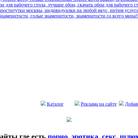
и для рабочего стола, лучшие обои, скачать обои для рабочего с
роститутки москвы, индивидуалки на любой вкус, интим услуги
Знаменитости, голые знаменитости, знаменитости со всего мира!!
Каталог
Реклама на сайте
Добав
айты где есть
порно
,
эротика
,
секс
,
шлю