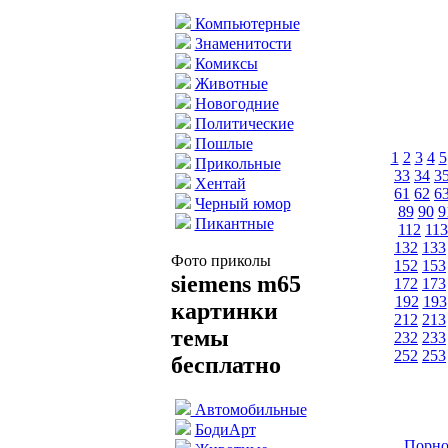
Компьютерные
Знаменитости
Комиксы
Животные
Новогодние
Политические
Пошлые
1
2
3
4
5
Прикольные
33
34
3
Хентай
61
62
6
Черный юмор
89
90
9
Пикантные
112
113
132
133
Фото приколы
152
153
siemens m65
172
173
192
193
картинки
212
213
темы
232
233
252
253
бесплатно
Автомобильные
БодиАрт
Порно