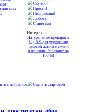
Скучаю!
тола
 для всех
Прости!
!
Поздравляю!
Любовь
С цветами
Интересное
Натуральные препараты
Vig RX для улучшения
половой жизни мужчин
и женщин! Работают на
100 %!
ить в избранное
Сделать стартовой
хи
,
проститутки
,
обои
,