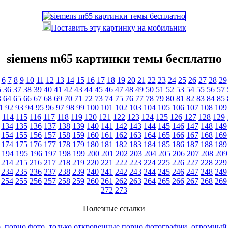
Поставить эту картинку на мобильник
siemens m65 картинки темы бесплатно
6
7
8
9
10
11
12
13
14
15
16
17
18
19
20
21
22
23
24
25
26
27
28
29
5
36
37
38
39
40
41
42
43
44
45
46
47
48
49
50
51
52
53
54
55
56
57
3
64
65
66
67
68
69
70
71
72
73
74
75
76
77
78
79
80
81
82
83
84
85
1
92
93
94
95
96
97
98
99
100
101
102
103
104
105
106
107
108
109
114
115
116
117
118
119
120
121
122
123
124
125
126
127
128
129
134
135
136
137
138
139
140
141
142
143
144
145
146
147
148
149
154
155
156
157
158
159
160
161
162
163
164
165
166
167
168
169
174
175
176
177
178
179
180
181
182
183
184
185
186
187
188
189
194
195
196
197
198
199
200
201
202
203
204
205
206
207
208
209
214
215
216
217
218
219
220
221
222
223
224
225
226
227
228
229
234
235
236
237
238
239
240
241
242
243
244
245
246
247
248
249
254
255
256
257
258
259
260
261
262
263
264
265
266
267
268
269
272
273
Полезные ссылки
, порно фото, только откровенные порно фотографии, огромный