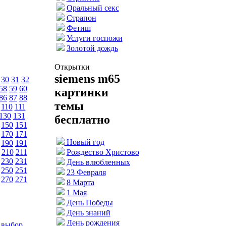
Оральный секс
Страпон
Фетиш
Услуги госпожи
Золотой дождь
Открытки
siemens m65
30
31
32
58
59
60
картинки
86
87
88
темы
110
111
130
131
бесплатно
150
151
170
171
Новый год
190
191
210
211
Рождество Христово
230
231
День влюбленных
250
251
23 Февраля
270
271
8 Марта
1 Мая
День Победы
День знаний
День рождения
 выбор