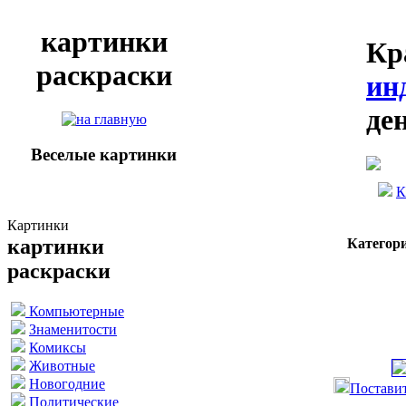
картинки
Кр
раскраски
ин
де
Веселые картинки
К
Картинки
картинки
Категор
раскраски
Компьютерные
Знаменитости
Комиксы
Животные
Новогодние
Поставит
Политические