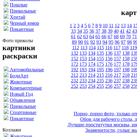
Пошлые
Прикольные
карт
Хентай
Черный юмор
1
2
3
4
5
6
7
8
9
10
11
12
13
14
1
Пикантные
33
34
35
36
37
38
39
40
41
42
43
61
62
63
64
65
66
67
68
69
70
71
Фото приколы
89
90
91
92
93
94
95
96
97
98
9
картинки
112
113
114
115
116
117
118
119
132
133
134
135
136
137
138
13
раскраски
152
153
154
155
156
157
158
15
172
173
174
175
176
177
178
17
192
193
194
195
196
197
198
19
Автомобильные
212
213
214
215
216
217
218
21
БодиАрт
232
233
234
235
236
237
238
23
Животные
252
253
254
255
256
257
258
25
Компьютерные
Новый Год
Объявления
Прикольные
Спортивные
Порно, порно фото, только 
Пикантные
Обои для рабочего стола, 
Лучшие проститутки москвы, ин
Коллажи
Знаменитости, голые зна
Животные