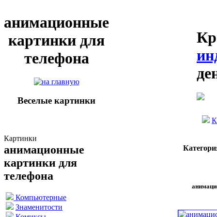
анимационные
Кр
картинки для
ин
телефона
де
Веселые картинки
К
Картинки
анимационные
Категори
картинки для
телефона
анимаци
Компьютерные
Знаменитости
Комиксы