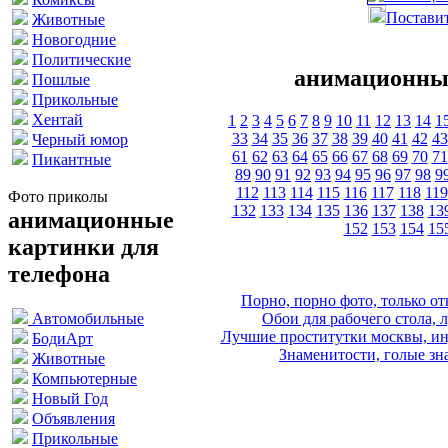
Поставит
Животные
Новогодние
Политические
анимационные
Пошлые
Прикольные
Хентай
1
2
3
4
5
6
7
8
9
10
11
12
13
14
1
33
34
35
36
37
38
39
40
41
42
43
Черный юмор
61
62
63
64
65
66
67
68
69
70
71
Пикантные
89
90
91
92
93
94
95
96
97
98
9
112
113
114
115
116
117
118
119
Фото приколы
132
133
134
135
136
137
138
13
анимационные
152
153
154
15
картинки для
телефона
Порно, порно фото, только 
Обои для рабочего стола, 
Автомобильные
Лучшие проститутки москвы, ин
БодиАрт
Знаменитости, голые зна
Животные
Компьютерные
Новый Год
Объявления
Прикольные