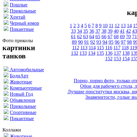
Пошлые
Прикольные
ка
Хентай
Черный юмор
1
2
3
4
5
6
7
8
9
10
11
12
13
14
1
Пикантные
33
34
35
36
37
38
39
40
41
42
43
61
62
63
64
65
66
67
68
69
70
71
Фото приколы
89
90
91
92
93
94
95
96
97
98
9
картинки
112
113
114
115
116
117
118
119
132
133
134
135
136
137
138
13
танков
152
153
154
15
Автомобильные
БодиАрт
Порно, порно фото, только 
Животные
Обои для рабочего стола, 
Компьютерные
Лучшие проститутки москвы, ин
Новый Год
Знаменитости, голые зна
Объявления
Прикольные
Спортивные
Пикантные
Коллажи
Животные