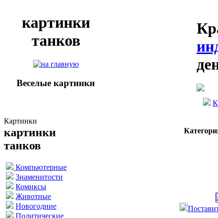
картинки
Кр
танков
ин
де
Веселые картинки
К
Картинки
картинки
Категори
танков
Компьютерные
Знаменитости
Комиксы
Животные
Новогодние
Поставит
Политические