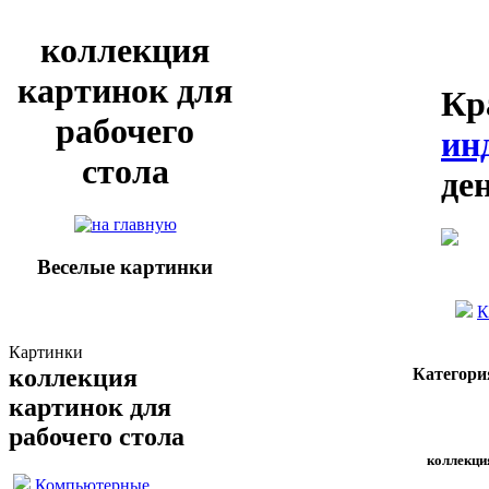
коллекция
картинок для
Кр
рабочего
ин
стола
де
Веселые картинки
К
Картинки
коллекция
Категори
картинок для
рабочего стола
коллекци
Компьютерные