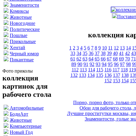
Знаменитости
Комиксы
Поставит
Животные
Новогодние
Политические
коллекция кар
Пошлые
Прикольные
Хентай
1
2
3
4
5
6
7
8
9
10
11
12
13
14
1
33
34
35
36
37
38
39
40
41
42
43
Черный юмор
61
62
63
64
65
66
67
68
69
70
71
Пикантные
89
90
91
92
93
94
95
96
97
98
9
112
113
114
115
116
117
118
119
Фото приколы
132
133
134
135
136
137
138
13
коллекция
152
153
154
15
картинок для
рабочего стола
Порно, порно фото, только 
Обои для рабочего стола, 
Автомобильные
Лучшие проститутки москвы, ин
БодиАрт
Знаменитости, голые зна
Животные
Компьютерные
Новый Год