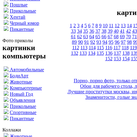
Пошлые
Прикольные
карт
Хентай
Черный юмор
1
2
3
4
5
6
7
8
9
10
11
12
13
14
1
Пикантные
33
34
35
36
37
38
39
40
41
42
43
61
62
63
64
65
66
67
68
69
70
71
Фото приколы
89
90
91
92
93
94
95
96
97
98
9
картинки
112
113
114
115
116
117
118
119
132
133
134
135
136
137
138
13
компьютеры
152
153
154
15
Автомобильные
БодиАрт
Порно, порно фото, только 
Животные
Обои для рабочего стола, 
Компьютерные
Лучшие проститутки москвы, ин
Новый Год
Знаменитости, голые зна
Объявления
Прикольные
Спортивные
Пикантные
Коллажи
Животные