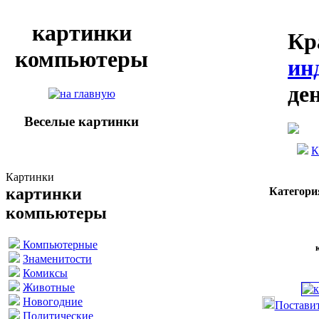
картинки
Кр
компьютеры
ин
де
Веселые картинки
К
Картинки
картинки
Категори
компьютеры
Компьютерные
Знаменитости
Комиксы
Животные
Новогодние
Поставит
Политические