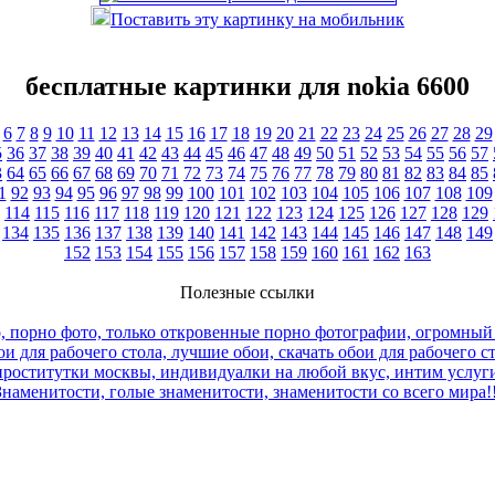
Поставить эту картинку на мобильник
бесплатные картинки для nokia 6600
6
7
8
9
10
11
12
13
14
15
16
17
18
19
20
21
22
23
24
25
26
27
28
29
5
36
37
38
39
40
41
42
43
44
45
46
47
48
49
50
51
52
53
54
55
56
57
3
64
65
66
67
68
69
70
71
72
73
74
75
76
77
78
79
80
81
82
83
84
85
1
92
93
94
95
96
97
98
99
100
101
102
103
104
105
106
107
108
109
114
115
116
117
118
119
120
121
122
123
124
125
126
127
128
129
134
135
136
137
138
139
140
141
142
143
144
145
146
147
148
149
152
153
154
155
156
157
158
159
160
161
162
163
Полезные ссылки
, порно фото, только откровенные порно фотографии, огромный
и для рабочего стола, лучшие обои, скачать обои для рабочего с
роститутки москвы, индивидуалки на любой вкус, интим услуги
Знаменитости, голые знаменитости, знаменитости со всего мира!!