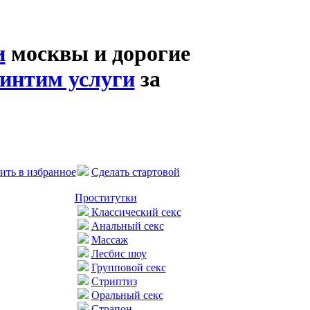
и
москвы и дорогие
интим услуги
за
ить в избранное
Сделать стартовой
Проститутки
Классический секс
Анальный секс
Массаж
Лесбис шоу
Групповой секс
Стриптиз
Оральный секс
Страпон