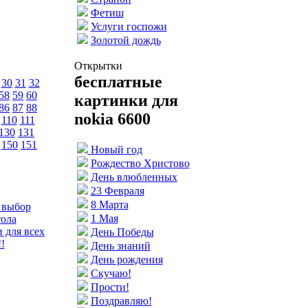
Фетиш
Услуги госпожи
Золотой дождь
Открытки
бесплатные
30
31
32
58
59
60
картинки для
86
87
88
nokia 6600
110
111
130
131
150
151
Новый год
Рождество Христово
День влюбленных
23 Февраля
8 Марта
 выбор
1 Мая
тола
 для всех
День Победы
!
День знаний
День рождения
Скучаю!
Прости!
Поздравляю!