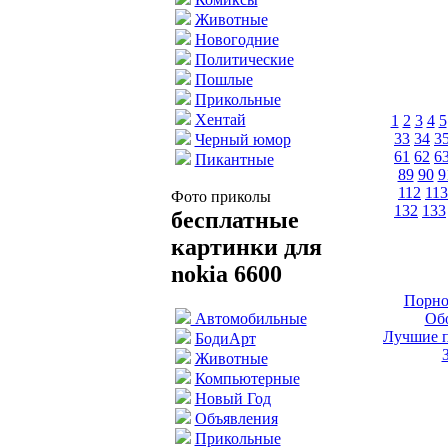
Животные
Новогодние
Политические
Пошлые
Прикольные
Хентай
1
2
3
4
5
33
34
3
Черный юмор
61
62
6
Пикантные
89
90
9
112
113
Фото приколы
132
133
бесплатные
картинки для
nokia 6600
Порно
Обо
Автомобильные
Лучшие п
БодиАрт
Животные
Компьютерные
Новый Год
Объявления
Прикольные