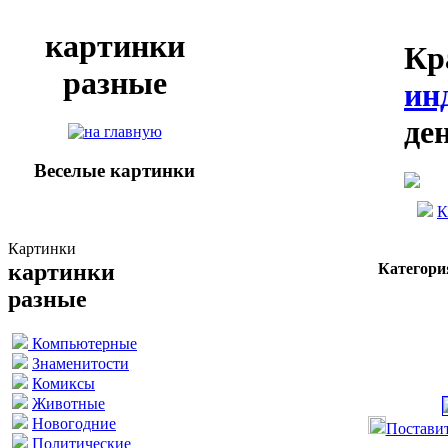
картинки
Кр
разные
ин
де
Веселые картинки
К
Картинки
картинки
Категори
разные
Компьютерные
Знаменитости
Комиксы
Животные
Новогодние
Поставит
Политические