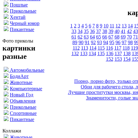
Пошлые
Прикольные
ка
Хентай
Черный юмор
1
2
3
4
5
6
7
8
9
10
11
12
13
14
1
Пикантные
33
34
35
36
37
38
39
40
41
42
43
61
62
63
64
65
66
67
68
69
70
71
Фото приколы
89
90
91
92
93
94
95
96
97
98
9
картинки
112
113
114
115
116
117
118
119
132
133
134
135
136
137
138
13
разные
152
153
154
15
Автомобильные
БодиАрт
Порно, порно фото, только 
Животные
Обои для рабочего стола, 
Компьютерные
Лучшие проститутки москвы, ин
Новый Год
Знаменитости, голые зна
Объявления
Прикольные
Спортивные
Пикантные
Коллажи
Животные