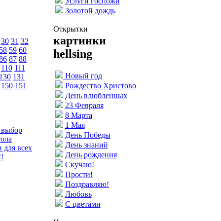
Услуги госпожи
Золотой дождь
Открытки
картинки
30
31
32
58
59
60
hellsing
86
87
88
110
111
Новый год
130
131
150
151
Рождество Христово
День влюбленных
23 Февраля
8 Марта
1 Мая
 выбор
День Победы
тола
День знаний
 для всех
День рождения
!
Скучаю!
Прости!
Поздравляю!
Любовь
С цветами