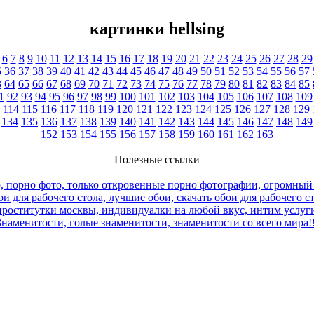
картинки hellsing
6
7
8
9
10
11
12
13
14
15
16
17
18
19
20
21
22
23
24
25
26
27
28
29
5
36
37
38
39
40
41
42
43
44
45
46
47
48
49
50
51
52
53
54
55
56
57
3
64
65
66
67
68
69
70
71
72
73
74
75
76
77
78
79
80
81
82
83
84
85
1
92
93
94
95
96
97
98
99
100
101
102
103
104
105
106
107
108
109
114
115
116
117
118
119
120
121
122
123
124
125
126
127
128
129
134
135
136
137
138
139
140
141
142
143
144
145
146
147
148
149
152
153
154
155
156
157
158
159
160
161
162
163
Полезные ссылки
, порно фото, только откровенные порно фотографии, огромный
и для рабочего стола, лучшие обои, скачать обои для рабочего с
роститутки москвы, индивидуалки на любой вкус, интим услуги
Знаменитости, голые знаменитости, знаменитости со всего мира!!