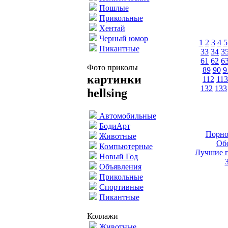
Пошлые
Прикольные
Хентай
Черный юмор
1
2
3
4
5
Пикантные
33
34
3
61
62
6
Фото приколы
89
90
9
картинки
112
113
132
133
hellsing
Автомобильные
БодиАрт
Порно
Животные
Обо
Компьютерные
Лучшие п
Новый Год
Объявления
Прикольные
Спортивные
Пикантные
Коллажи
Животные