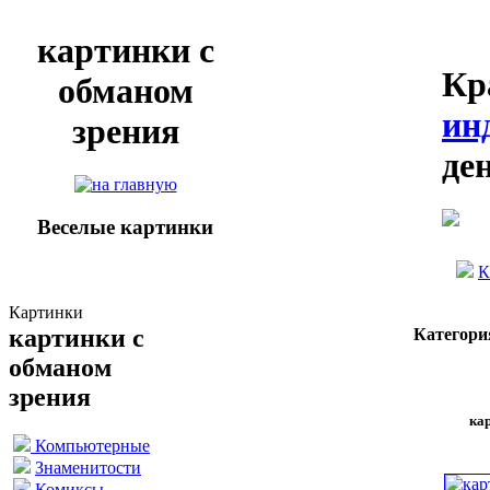
картинки с
Кр
обманом
ин
зрения
де
Веселые картинки
К
Картинки
картинки с
Категори
обманом
зрения
кар
Компьютерные
Знаменитости
Комиксы