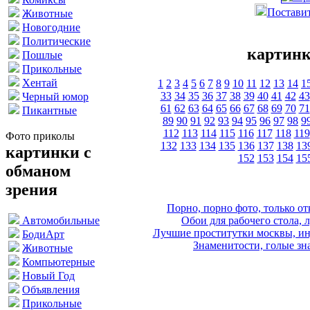
Поставит
Животные
Новогодние
Политические
картинк
Пошлые
Прикольные
Хентай
1
2
3
4
5
6
7
8
9
10
11
12
13
14
1
33
34
35
36
37
38
39
40
41
42
43
Черный юмор
61
62
63
64
65
66
67
68
69
70
71
Пикантные
89
90
91
92
93
94
95
96
97
98
9
112
113
114
115
116
117
118
119
Фото приколы
132
133
134
135
136
137
138
13
картинки с
152
153
154
15
обманом
зрения
Порно, порно фото, только 
Обои для рабочего стола, 
Автомобильные
Лучшие проститутки москвы, ин
БодиАрт
Знаменитости, голые зна
Животные
Компьютерные
Новый Год
Объявления
Прикольные